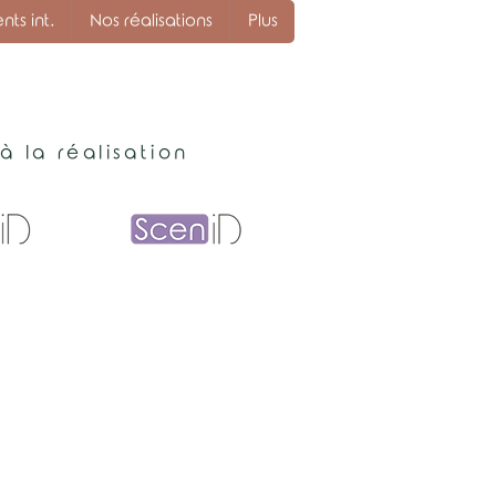
s int.
Nos réalisations
Plus
 la réalisation