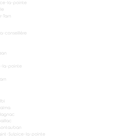
pice-la-pointe
le
r-Tarn
a-conseillère
osan
e-la-pointe
tarn
lbi
Balma
Blagnac
aillac
Montauban
aint-Sulpice-la-pointe