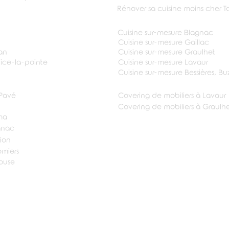
Rénover sa cuisine
moins cher T
Cuisine sur-mesure Blagnac
Cuisine sur-mesure Gaillac
an
Cuisine sur-mesure Graulhet
pice-la-pointe
Cuisine sur-mesure Lavaur
Cuisine sur-mesure Bessières, B
 Pavé
Covering de mobiliers à Lavaur
Covering de mobiliers à Graulh
ma
gnac
nion
omiers
louse