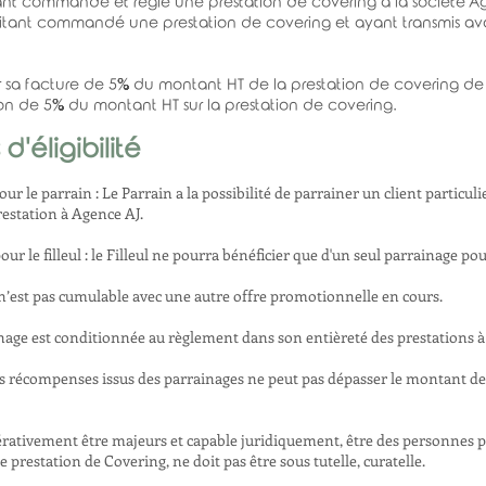
nt commandé et réglé une prestation de covering à la société A
itant commandé une prestation de covering et ayant transmis av
r sa facture de 5% du montant HT de la prestation de covering de s
ion de 5% du montant HT sur la prestation de covering.
d'éligibilité
r le parrain : Le Parrain a la possibilité de parrainer un client particul
estation à Agence AJ.
ur le filleul : le Filleul ne pourra bénéficier que d'un seul parrainage 
ul n’est pas cumulable avec une autre offre promotionnelle en cours.
ainage est conditionnée au règlement dans son entièreté des prestations à l
des récompenses issus des parrainages ne peut pas dépasser le montant de
mpérativement être majeurs et capable juridiquement, être des personnes p
 prestation de Covering, ne doit pas être sous tutelle, curatelle.