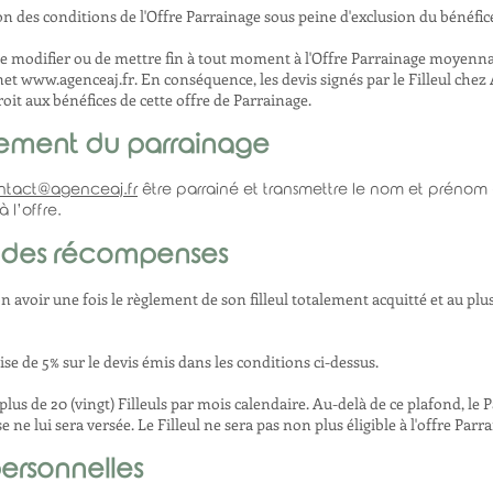
on des conditions de l'Offre Parrainage sous peine d'exclusion du bénéfice
é de modifier ou de mettre fin à tout moment à l'Offre Parrainage moyenn
rnet
www.agenceaj.fr
. En conséquence, les devis signés par le Filleul chez
oit aux bénéfices de cette offre de Parrainage.
nnement du parrainage
ntact@agenceaj.fr
être parrainé et transmettre le nom et prénom 
 l’offre.
on des récompenses
son avoir une fois le règlement de son filleul totalement acquitté et au plu
remise de 5% sur le devis émis dans les conditions ci-dessus.
plus de 20 (vingt) Filleuls par mois calendaire. Au-delà de ce plafond, le 
ne lui sera versée. Le Filleul ne sera pas non plus éligible à l'offre Parr
personnelles