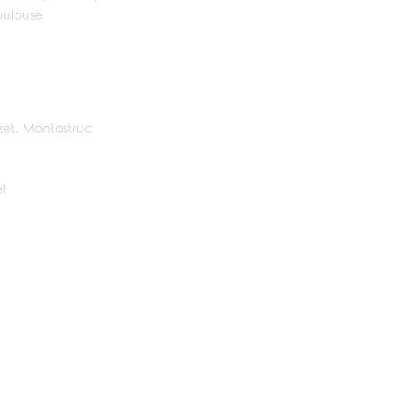
oulouse
uzet, Montastruc
et