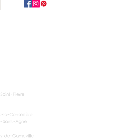
Saint-Pierre
c-la-Conseillère
le-Saint-Agne
ens-de-Gameville