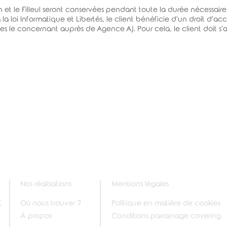
 et le Filleul seront conservées pendant toute la durée nécessaire à
a loi Informatique et Libertés, le client bénéficie d'un droit d'acc
s le concernant auprès de Agence AJ. Pour cela, le client doit s'
Nos réalisations
Mentions légales
E
Où nous trouver ?
Politique en matière de cookies
À propos
Conditions parrainage covering