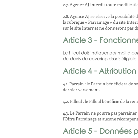
2.7. Agence AJ interdit toute modificati
2.8. Agence AJ se réserve la possibilit
la rubrique « Parrainage » du site Inte
sur le site Internet ne donneront pas dr
Article 3 - Fonctio
Le filleul doit indiquer par mail à
co
du devis de covering étant éligible à
Article 4 - Attributi
4.1. Parrain : le Parrain bénéficiera de 
dernier versement.
4.2. Filleul : le Filleul bénéficie de la 
4.3. Le Parrain ne pourra pas parrainer 
l'Offre Parrainage et aucune récompense 
Article 5 - Données 