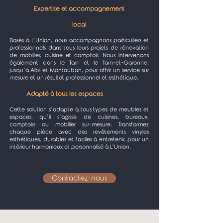
Expertise et accompagnement
local
Basés à L’Union, nous accompagnons particuliers et
professionnels dans tous leurs projets de rénovation
de mobilier, cuisine et comptoir. Nous intervenons
également dans le Tarn et le Tarn-et-Garonne,
jusqu’à Albi et Montauban, pour offrir un service sur
mesure et un résultat professionnel et esthétique.
Adapté à tous les espaces
Cette solution s’adapte à tous types de meubles et
espaces, qu’il s’agisse de cuisines, bureaux,
comptoirs ou mobilier sur-mesure. Transformez
chaque pièce avec des revêtements vinyles
esthétiques, durables et faciles à entretenir, pour un
intérieur harmonieux et personnalisé à L’Union.
Contactez-nous