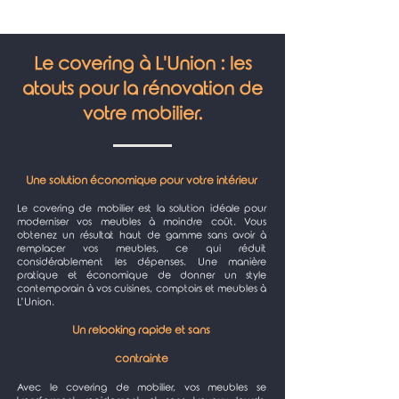
Le covering à L'Union : les
atouts pour la rénovation de
votre mobilier.
Une solution économique pour votre intérieur
Le covering de mobilier est la solution idéale pour
moderniser vos meubles à moindre coût. Vous
obtenez un résultat haut de gamme sans avoir à
remplacer vos meubles, ce qui réduit
considérablement les dépenses. Une manière
pratique et économique de donner un style
contemporain à vos cuisines, comptoirs et meubles à
L’Union.
Un relooking rapide et sans
contrainte
Avec le covering de mobilier, vos meubles se