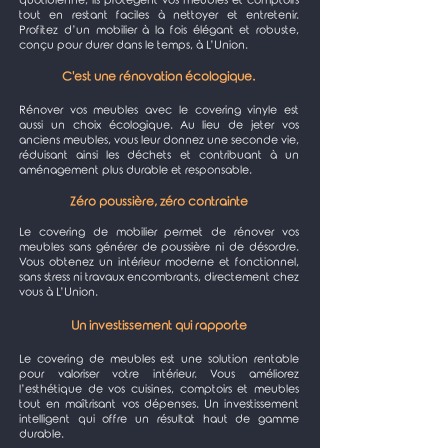
quotidienne, ils protègent vos meubles et comptoirs
tout en restant faciles à nettoyer et entretenir.
Profitez d’un mobilier à la fois élégant et robuste,
conçu pour durer dans le temps, à L’Union.
C'est une rénovation écologique.
Rénover vos meubles avec le covering vinyle est
aussi un choix écologique. Au lieu de jeter vos
anciens meubles, vous leur donnez une seconde vie,
réduisant ainsi les déchets et contribuant à un
aménagement plus durable et responsable.
Zéro poussière, zéro contrainte
Le covering de mobilier permet de rénover vos
meubles sans générer de poussière ni de désordre.
Vous obtenez un intérieur moderne et fonctionnel,
sans stress ni travaux encombrants, directement chez
vous à L’Union.
Un investissement qui rapporte
Le covering de meubles est une solution rentable
pour valoriser votre intérieur. Vous améliorez
l’esthétique de vos cuisines, comptoirs et meubles
tout en maîtrisant vos dépenses. Un investissement
intelligent qui offre un résultat haut de gamme
durable.