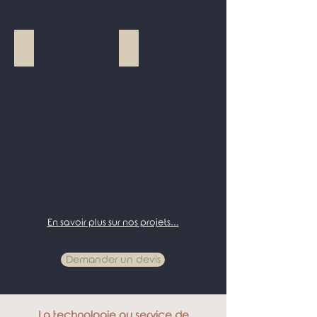
Ouverture d'une nouvelle cuisine sur séjour
Réalisation d'un claustra et tête de 
En savoir plus sur nos projets...
Demander un devis
La technologie au service de