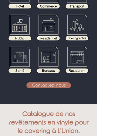
Contactez-nous
Catalogue de nos
revêtements en vinyle pour
le covering à L'Union.