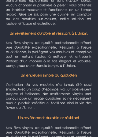
transforment rapidement et sans travaux lourds.
Aucun chantier ni poussière à gérer : vous obtenez
un intérieur moderne et fonctionnel en un temps
record. Que ce soit pour une cuisine, un comptoir
ou des meubles sur-mesure, cette solution est
rapide, efficace et esthétique.
Un revêtement durable et résistant à L'Union.
Nos films vinyles de qualité professionnelle offrent
une durabilité exceptionnelle. Résistants à l’usure
quotidienne, ils protègent vos meubles et comptoirs
tout en restant faciles à nettoyer et entretenir.
Profitez d’un mobilier à la fois élégant et robuste,
conçu pour durer dans le temps, à L’Union.
Un entretien simple au quotidien
L’entretien de vos meubles n’a jamais été aussi
simple. Avec un coup d’éponge, vos surfaces restent
propres et brillantes. Nos revêtements vinyles sont
conçus pour un usage quotidien et ne nécessitent
aucun produit spécifique, facilitant ainsi la vie des
foyers de L’Union.
Un revêtement durable et résistant
Nos films vinyles de qualité professionnelle offrent
une durabilité exceptionnelle. Résistants à l’usure