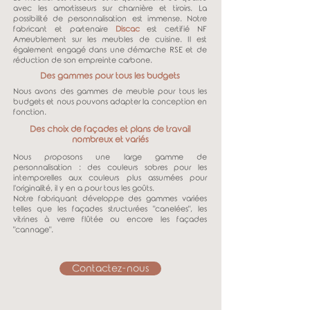
avec les amortisseurs sur charnière et tiroirs. La
possibilité de personnalisation est immense. Notre
fabricant et partenaire
Discac
est certifié NF
Ameublement sur les meubles de cuisine. Il est
également engagé dans une démarche RSE et de
réduction de son empreinte carbone.
Des gammes pour tous les budgets
Nous avons des gammes de meuble pour tous les
budgets et nous pouvons adapter la conception en
fonction.
Des choix de façades et plans de travail
nombreux et variés
Nous proposons une large gamme de
personnalisation : des couleurs sobres pour les
intemporelles aux couleurs plus assumées pour
l'originalité, il y en a pour tous les goûts.
Notre fabriquant développe des gammes variées
telles que les façades structurées "canelées", les
vitrines à verre flûtée ou encore les façades
"cannage".
Contactez-nous