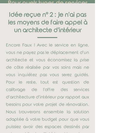
Pour quels types de services
puis-je faire appel à un
Idée reçue n° 2 : Je n'ai pas
architecte d'intérieur pas
les moyens de faire appel à
cher?
un architecte d'intérieur
Chaque projet d'aménagement est
Encore Faux ! Avec le service en ligne,
différent et unique mais voici quelques
vous ne payez pas le déplacement d'un
cas courants pour lesquels nous pouvons
architecte et vous économisez la prise
intervenir et vous proposer un
de côte réalisée par vos soins mais ne
accompagnement sur-mesure avec un
vous inquiétez pas vous serez guidés.
rapport qualité-prix imbattable:
Pour le reste, tout est question de
calibrage de l'offre des services
Vos travaux de rénovation partielle ou
d'architecture d'intérieur par rapport aux
totale
besoins pour votre projet de rénovation.
Nous trouverons ensemble la solution
Vos achats sur plans ou en VEFA
adaptée à votre budget pour que vous
puissiez avoir des espaces dessinés par