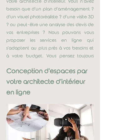
Vos conceptions de mobiliers et de
votre architecte d'intérieur. Vous n'avez
cuisines
besoin que d'un plan d'aménagement ?
d'un visuel photoréaliste ? d'une visite 3D
Vos ambiances de décoration avec une
? ou peut-être une analyse des devis de
planche tendance
vos entreprises ? Nous pouvons vous
proposer les services en ligne qui
s'adaptent au plus près à vos besoins et
à votre budget. Vous pensez toujours
qu'un architecte d'intérieur est trop cher
Conception d'espaces par
pour vous ? Demandez et vous verrez.
votre architecte d'intérieur
Demander votre devis gratuit
en ligne