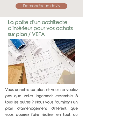
Demander un devis
La patte d'un architecte
Idée reçue n°1 : L'architecture
d'intérieur pour vos achats
en ligne ça n'existe pas
sur plan / VEFA
Faux ! Grâce aux outils d'aujourd'hui,
nous sommes en mesure de vous faire
des propositions d'aménagements
même à plusieurs centaines de
kilomètres et toujours avec la même
qualité de service de l'Agence AJ. Nous
proposons des services en ligne adaptés
Vous achetez sur plan et vous ne voulez
pour vos projets d'aménagements que
pas que votre logement ressemble à
vous soyez à Lille, Paris, Nantes, Lyon,
tous les autres ? Nous vous fournirons un
Bordeaux, Marseille ou à l'autre bout du
plan d'aménagement différent que
monde !
vous pourrez faire réaliser en tout ou