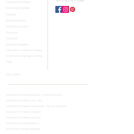
07.76.70.71.66
Travaux rénovation
Covering mobilier
Cuisine
Nos réalisations
Où nous trouver ?
À propos
Contact
Mentions légales
Politique en matière de cookies
Conditions parrainage covering
FAQ
Liens utiles
Architecte d'intérieur Toulouse - Haute-Garonne
Architecte d'intérieur Albi - Tarn
Architecte d'intérieur Montauban - Tarn-et-Garonne
Architecte d'intérieur en ligne
Architecte d'intérieur pas cher
Architecte d'intérieur Balma
Architecte d'intérieur Blagnac