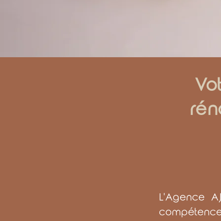
Vot
rén
L'Agence AJ
compétences 