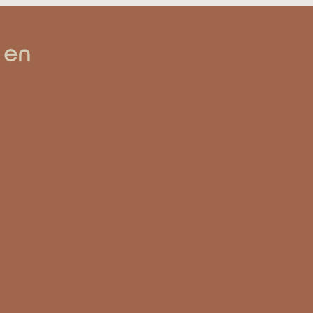
 en
arement et verrière sur-mesure