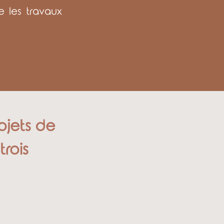
e les travaux
rojets de
rois