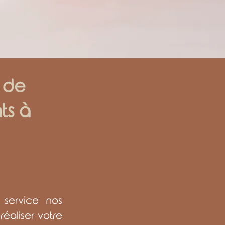
x de
ts à
 service nos
éaliser votre