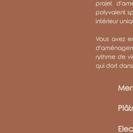
projet d'am
polyvalent sp
intérieur uni
Vous avez e
d'aménageme
rythme de vi
qui dort dans 
Menu
Plât
Elec