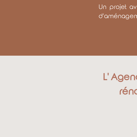
Un projet av
d'aménagemen
L' Agenc
rén