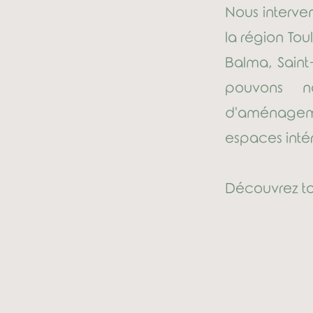
Nous interven
la région To
Balma, Saint
pouvons n
d'aménageme
espaces intér
Découvrez tou